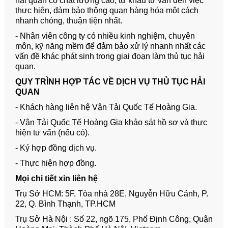
hải quan có chất lượng cao, từ khâu tư vấn đến việc
thực hiện, đảm bảo thông quan hàng hóa một cách
nhanh chóng, thuận tiện nhất.
- Nhân viên công ty có nhiều kinh nghiệm, chuyên
môn, kỹ năng mềm để đảm bảo xử lý nhanh nhất các
vấn đề khác phát sinh trong giai đoạn làm thủ tục hải
quan.
QUY TRÌNH HỢP TÁC VỀ DỊCH VỤ THỦ TỤC HẢI
QUAN
- Khách hàng liên hệ
Vận Tải Quốc Tế Hoàng Gia
.
- Vận Tải Quốc Tế Hoàng Gia
khảo sát hồ sơ và thực
hiện tư vấn (nếu có).
- Ký hợp đồng dịch vụ.
- Thực hiện hợp đồng.
Mọi chi tiết xin liên hệ
Trụ Sở HCM: 5F, Tòa nhà 28E, Nguyễn Hữu Cảnh, P.
22, Q. Bình Thạnh, TP.HCM
Trụ Sở Hà Nội : Số 22, ngõ 175, Phố Định Công, Quận