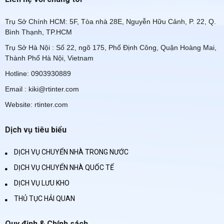
Trụ Sở Chính HCM: 5F, Tòa nhà 28E, Nguyễn Hữu Cảnh, P. 22, Q.
Bình Thạnh, TP.HCM
Trụ Sở Hà Nội : Số 22, ngõ 175, Phố Định Công, Quận Hoàng Mai,
Thành Phố Hà Nội, Vietnam
Hotline: 0903930889
Email : kiki@rtinter.com
Website: rtinter.com
Dịch vụ tiêu biểu
DỊCH VỤ CHUYỂN NHÀ TRONG NƯỚC
DỊCH VỤ CHUYỂN NHÀ QUỐC TẾ
DỊCH VỤ LƯU KHO
THỦ TỤC HẢI QUAN
Quy định & Chính sách